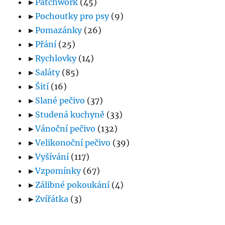
►
Patchwork
(45)
►
Pochoutky pro psy
(9)
►
Pomazánky
(26)
►
Přání
(25)
►
Rychlovky
(14)
►
Saláty
(85)
►
Šití
(16)
►
Slané pečivo
(37)
►
Studená kuchyně
(33)
►
Vánoční pečivo
(132)
►
Velikonoční pečivo
(39)
►
Vyšívání
(117)
►
Vzpomínky
(67)
►
Zálibné pokoukání
(4)
►
Zvířátka
(3)