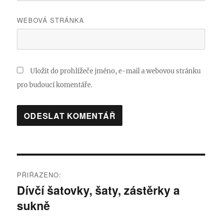
WEBOVÁ STRÁNKA
Uložit do prohlížeče jméno, e-mail a webovou stránku
pro budoucí komentáře.
Navigace
PŘIŘAZENO:
pro
Dívčí šatovky, šaty, zástěrky a
sukně
příspěvek