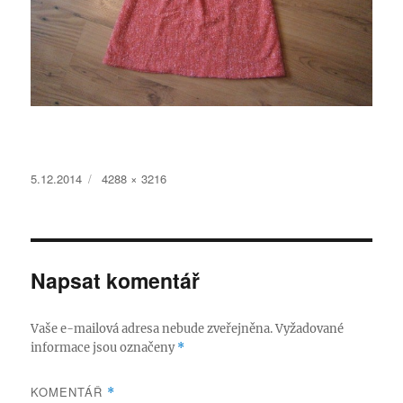
Publikováno:
Původní
5.12.2014
4288 × 3216
velikost:
Napsat komentář
Vaše e-mailová adresa nebude zveřejněna.
Vyžadované
informace jsou označeny
*
KOMENTÁŘ
*