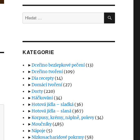
HLEDÁNÍ
Hledat:
KATEGORIE
►
Dceřino bezlepkové pečení
(13)
►
Dceřino tvoření
(109)
►
Dia recepty
(14)
►
Domácí tvoření
(27)
►
Dorty
(220)
►
Háčkování
(34)
►
Hotová jídla – sladká
(36)
►
Hotová jídla – slaná
(367)
►
Korpusy, krémy, náplně, polevy
(34)
►
Moučníky
(485)
►
Nápoje
(5)
►
Nízkosacharidové pokrmy
(58)