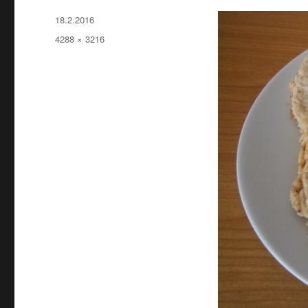
Publikováno:
18.2.2016
Původní
4288 × 3216
velikost: