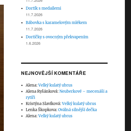
11.7.2026
Dortík s medailemi
11.7.2026
Bábovka s karamelovým mlékem
11.7.2026
Dortíčky s ovocným překvapením
1.6.2026
NEJNOVĚJŠÍ KOMENTÁŘE
Alena
:
Velký kulatý ubrus
Alena Ryšánková
:
Neuberkové – mecenáši a
rytíři
Kristýna Slavíková
:
Velký kulatý ubrus
Lenka Škopkova
:
Oválná silnější dečka
Alena
:
Velký kulatý ubrus