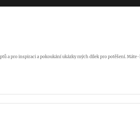
ptů a pro inspiraci a pokoukání ukázky mých dílek pro potěšení. Máte-l