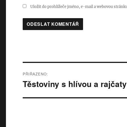
Uložit do prohlížeče jméno, e-mail a webovou stránk
Navigace
PŘIŘAZENO:
pro
Těstoviny s hlívou a rajčaty
příspěvek