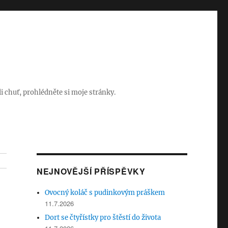
i chuť, prohlédněte si moje stránky.
NEJNOVĚJŠÍ PŘÍSPĚVKY
Ovocný koláč s pudinkovým práškem
11.7.2026
Dort se čtyřístky pro štěstí do života