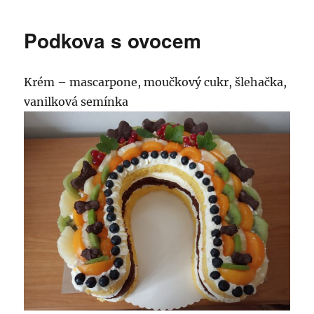
s
názvem
Podkova s ovocem
Narozeninový
dort
Krém – mascarpone, moučkový cukr, šlehačka,
vanilková semínka