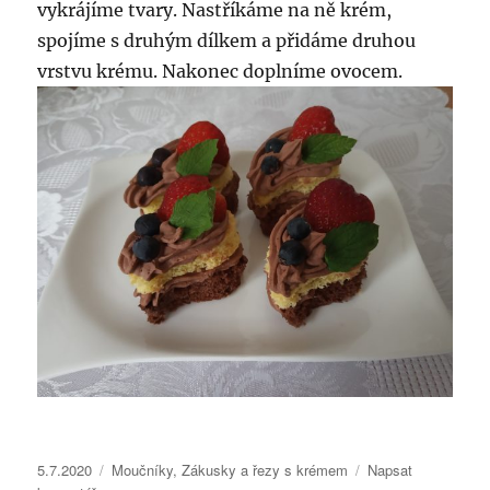
vykrájíme tvary. Nastříkáme na ně krém,
spojíme s druhým dílkem a přidáme druhou
vrstvu krému. Nakonec doplníme ovocem.
Publikováno:
Rubriky:
5.7.2020
Moučníky
,
Zákusky a řezy s krémem
Napsat