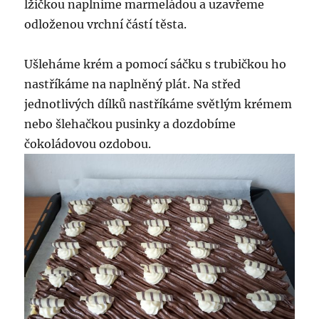
lžičkou naplníme marmeládou a uzavřeme
odloženou vrchní částí těsta.
Ušleháme krém a pomocí sáčku s trubičkou ho
nastříkáme na naplněný plát. Na střed
jednotlivých dílků nastříkáme světlým krémem
nebo šlehačkou pusinky a dozdobíme
čokoládovou ozdobou.