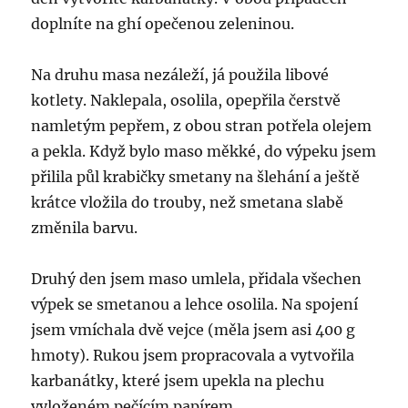
doplníte na ghí opečenou zeleninou.
Na druhu masa nezáleží, já použila libové
kotlety. Naklepala, osolila, opepřila čerstvě
namletým pepřem, z obou stran potřela olejem
a pekla. Když bylo maso měkké, do výpeku jsem
přilila půl krabičky smetany na šlehání a ještě
krátce vložila do trouby, než smetana slabě
změnila barvu.
Druhý den jsem maso umlela, přidala všechen
výpek se smetanou a lehce osolila. Na spojení
jsem vmíchala dvě vejce (měla jsem asi 400 g
hmoty). Rukou jsem propracovala a vytvořila
karbanátky, které jsem upekla na plechu
vyloženém pečícím papírem.