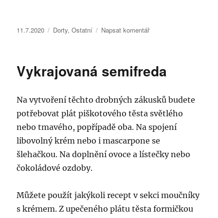
Publikováno:
Rubriky:
pro
11.7.2020
Dorty
,
Ostatní
Napsat komentář
text
s
názvem
Vykrajovaná semifreda
Podkova
s
ovocem
Na vytvoření těchto drobných zákusků budete
potřebovat plát piškotového těsta světlého
nebo tmavého, popřípadě oba. Na spojení
libovolný krém nebo i mascarpone se
šlehačkou. Na doplnění ovoce a lístečky nebo
čokoládové ozdoby.
Můžete použít jakýkoli recept v sekci moučníky
s krémem. Z upečeného plátu těsta formičkou