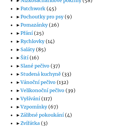
►
Nízkosacharidové pokrmy
(58)
►
Patchwork
(45)
►
Pochoutky pro psy
(9)
►
Pomazánky
(26)
►
Přání
(25)
►
Rychlovky
(14)
►
Saláty
(85)
►
Šití
(16)
►
Slané pečivo
(37)
►
Studená kuchyně
(33)
►
Vánoční pečivo
(132)
►
Velikonoční pečivo
(39)
►
Vyšívání
(117)
►
Vzpomínky
(67)
►
Zálibné pokoukání
(4)
►
Zvířátka
(3)