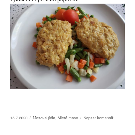
Publikováno:
Rubriky:
pro
15.7.2020
Masová jídla
,
Mleté maso
Napsat komentář
text
s