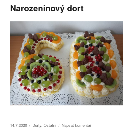
názvem
Narozeninový dort
Pečené
karbanátky
z
pečeného
masa
Publikováno:
Rubriky:
pro
14.7.2020
Dorty
,
Ostatní
Napsat komentář
text