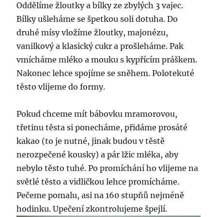
Oddělíme žloutky a bílky ze zbylých 3 vajec.
Bílky ušleháme se špetkou soli dotuha. Do
druhé mísy vložíme žloutky, majonézu,
vanilkový a klasický cukr a prošleháme. Pak
vmícháme mléko a mouku s kypřícím práškem.
Nakonec lehce spojíme se sněhem. Polotekuté
těsto vlijeme do formy.
Pokud chceme mít bábovku mramorovou,
třetinu těsta si ponecháme, přidáme prosáté
kakao (to je nutné, jinak budou v těstě
nerozpečené kousky) a pár lžic mléka, aby
nebylo těsto tuhé. Po promíchání ho vlijeme na
světlé těsto a vidličkou lehce promícháme.
Pečeme pomalu, asi na 160 stupňů nejméně
hodinku. Upečení zkontrolujeme špejlí.