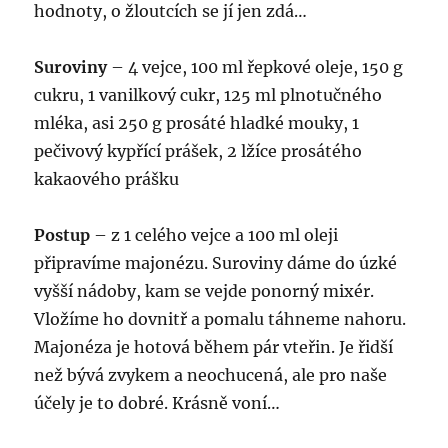
hodnoty, o žloutcích se jí jen zdá…
Suroviny
– 4 vejce, 100 ml řepkové oleje, 150 g
cukru, 1 vanilkový cukr, 125 ml plnotučného
mléka, asi 250 g prosáté hladké mouky, 1
pečivový kypřící prášek, 2 lžíce prosátého
kakaového prášku
Postup
– z 1 celého vejce a 100 ml oleji
připravíme majonézu. Suroviny dáme do úzké
vyšší nádoby, kam se vejde ponorný mixér.
Vložíme ho dovnitř a pomalu táhneme nahoru.
Majonéza je hotová během pár vteřin. Je řidší
než bývá zvykem a neochucená, ale pro naše
účely je to dobré. Krásně voní…