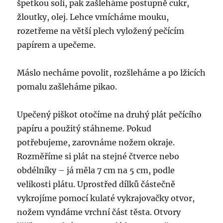
špetkou soli, pak zašleháme postupně cukr,
žloutky, olej. Lehce vmícháme mouku,
rozetřeme na větší plech vyložený pečícím
papírem a upečeme.
Máslo necháme povolit, rozšleháme a po lžicích
pomalu zašleháme pikao.
Upečený piškot otočíme na druhý plát pečícího
papíru a použitý stáhneme. Pokud
potřebujeme, zarovnáme nožem okraje.
Rozměříme si plát na stejné čtverce nebo
obdélníky – já měla 7 cm na 5 cm, podle
velikosti plátu. Uprostřed dílků částečně
vykrojíme pomocí kulaté vykrajovačky otvor,
nožem vyndáme vrchní část těsta. Otvory