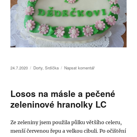
Publikováno:
Rubriky:
pro
24.7.2020
Dorty
,
Srdíčka
Napsat komentář
text
s
názvem
Losos na másle a pečené
Pro
dědečka
zeleninové hranolky LC
–
65
let
Ze zeleniny jsem použila půlku většího celeru,
menší červenou řepu a velkou cibuli. Po očištění