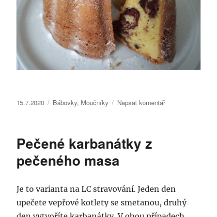
Publikováno:
Rubriky:
pro
15.7.2020
Bábovky
,
Moučníky
Napsat komentář
text
s
názvem
Pečené karbanátky z
Bábovka
s
pečeného masa
majolkou
Je to varianta na LC stravování. Jeden den
upečete vepřové kotlety se smetanou, druhý
den vytvoříte karbanátky. V obou případech