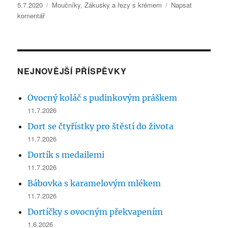
Publikováno:
Rubriky:
5.7.2020
Moučníky
,
Zákusky a řezy s krémem
Napsat
pro
komentář
text
s
názvem
Plněné
piškotové
NEJNOVĚJŠÍ PŘÍSPĚVKY
řezy
Ovocný koláč s pudinkovým práškem
11.7.2026
Dort se čtyřístky pro štěstí do života
11.7.2026
Dortík s medailemi
11.7.2026
Bábovka s karamelovým mlékem
11.7.2026
Dortíčky s ovocným překvapením
1.6.2026