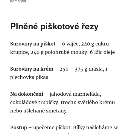
pro
komentář
text
s
názvem
Plněné piškotové řezy
Vykrajovaná
semifreda
Suroviny na piškot
– 6 vajec, 240 g cukru
krupice, 240 g polohrubé mouky, 6 lžic oleje
Suroviny na krém
– 250 – 375 g másla, 1
plechovka pikaa
Na dokončení
– jahodová marmeláda,
čokoládové trubičky, trochu světlého krému
nebo ušlehané smetany
Postup
– upečeme piškot. Bílky našleháme se