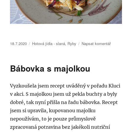
Publikováno:
Rubriky:
pro
18.7.2020
Hotová jídla - slaná
,
Ryby
Napsat komentář
text
s
názvem
Bábovka s majolkou
Losos
na
másle
Vyzkoušela jsem recept uváděný v pořadu Kluci
a
pečené
v akci. S majolkou jsem už pekla buchty a byly
zeleninové
dobré, tak nyní přišla na řadu bábovka. Recept
hranolky
jsem si upravila, kupovanou majolku
LC
nepoužívám, to je pouze průmyslově
zpracovaná potravina bez jakékoli nutriční