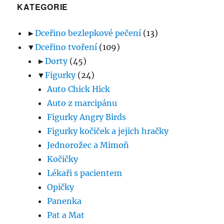
KATEGORIE
►
Dceřino bezlepkové pečení
(13)
▼
Dceřino tvoření
(109)
►
Dorty
(45)
▼
Figurky
(24)
Auto Chick Hick
Auto z marcipánu
Figurky Angry Birds
Figurky kočiček a jejich hračky
Jednorožec a Mimoň
Kočičky
Lékaři s pacientem
Opičky
Panenka
Pat a Mat