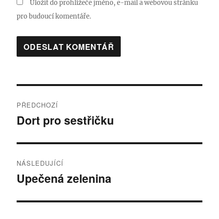
Uložit do prohlížeče jméno, e-mail a webovou stránku
pro budoucí komentáře.
Navigace
PŘEDCHOZÍ
pro
Dort pro sestřičku
Předchozí
příspěvek:
příspěvek
NÁSLEDUJÍCÍ
Upečená zelenina
Následující
příspěvek: