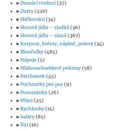
►
Domácí tvoření
(27)
►
Dorty
(220)
►
Háčkování
(34)
►
Hotová jídla – sladká
(36)
►
Hotová jídla – slaná
(367)
►
Korpusy, krémy, náplně, polevy
(34)
►
Moučníky
(485)
►
Nápoje
(5)
►
Nízkosacharidové pokrmy
(58)
►
Patchwork
(45)
►
Pochoutky pro psy
(9)
►
Pomazánky
(26)
►
Přání
(25)
►
Rychlovky
(14)
►
Saláty
(85)
►
Šití
(16)