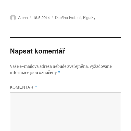
Autor:
Publikováno:
Rubriky:
Alena
18.5.2014
Dceřino tvoření
,
Figurky
Napsat komentář
Vaše e-mailová adresa nebude zveřejněna.
Vyžadované
informace jsou označeny
*
KOMENTÁŘ
*