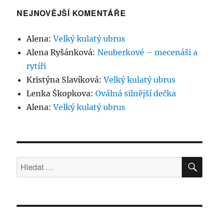
NEJNOVĚJŠÍ KOMENTÁŘE
Alena
:
Velký kulatý ubrus
Alena Ryšánková
:
Neuberkové – mecenáši a
rytíři
Kristýna Slavíková
:
Velký kulatý ubrus
Lenka Škopkova
:
Oválná silnější dečka
Alena
:
Velký kulatý ubrus
HLE
Hledat: