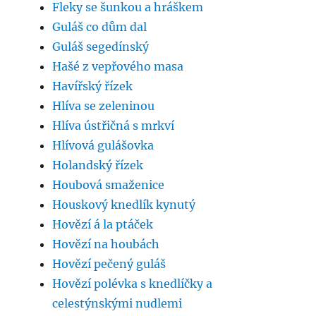
Fleky se šunkou a hráškem
Guláš co dům dal
Guláš segedínský
Hašé z vepřového masa
Havířský řízek
Hlíva se zeleninou
Hlíva ústřičná s mrkví
Hlívová gulášovka
Holandský řízek
Houbová smaženice
Houskový knedlík kynutý
Hovězí á la ptáček
Hovězí na houbách
Hovězí pečený guláš
Hovězí polévka s knedlíčky a
celestýnskými nudlemi