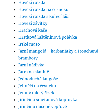
Hovězí roláda
Hovězí roláda na česneku
Hovězí roláda s kuřecí fáší
Hovězí závitky
Hrachová kaše
Hrstková luštěninová polévka
Irské maso
Jarní mangold - karbanátky a šťouchané
brambory
Jarní nádivka
Játra na slanině
Jednoduché langoše
Jehněčí na česneku
Jemný mletý řízek
Jiřinčina smetanová koprovka
Jiřinčino dušené vepřové