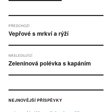
Navigace
PŘEDCHOZÍ
pro
Vepřové s mrkví a rýží
Předchozí
příspěvek:
příspěvek
NÁSLEDUJÍCÍ
Zeleninová polévka s kapáním
Následující
příspěvek:
NEJNOVĚJŠÍ PŘÍSPĚVKY