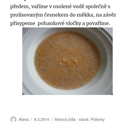
předem, vaříme v osolené vodě společně s
prolisovaným česnekem do měkka, na závěr
přisypeme pohankové vločky a povaříme.
Autor:
Publikováno:
Rubriky:
Alena
9.3.2014
Hotová jídla - slaná
,
Polévky