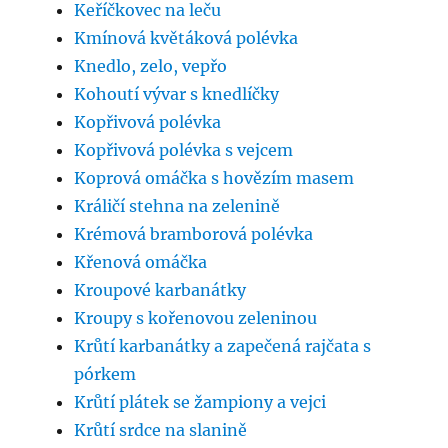
Keříčkovec na leču
Kmínová květáková polévka
Knedlo, zelo, vepřo
Kohoutí vývar s knedlíčky
Kopřivová polévka
Kopřivová polévka s vejcem
Koprová omáčka s hovězím masem
Králičí stehna na zelenině
Krémová bramborová polévka
Křenová omáčka
Kroupové karbanátky
Kroupy s kořenovou zeleninou
Krůtí karbanátky a zapečená rajčata s
pórkem
Krůtí plátek se žampiony a vejci
Krůtí srdce na slanině