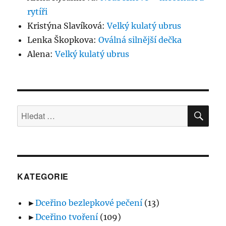
rytíři
Kristýna Slavíková
:
Velký kulatý ubrus
Lenka Škopkova
:
Oválná silnější dečka
Alena
:
Velký kulatý ubrus
HLE
Hledat:
KATEGORIE
►
Dceřino bezlepkové pečení
(13)
►
Dceřino tvoření
(109)