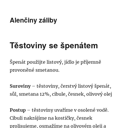
Alenčiny záliby
Těstoviny se špenátem
Špenát použijte listový, jídlo je příjemně
provoněné smetanou.
Suroviny
– těstoviny, čerstvý listový špenát,
sůl, smetana 12%, cibule, česnek, olivový olej
Postup
– těstoviny uvaříme v osolené vodě.
Cibuli nakrájíme na kostičky, česnek
prolisujeme, osmažíme na olivovém oleji a