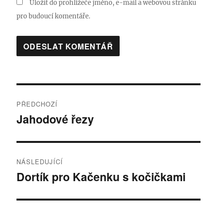
Uložit do prohlížeče jméno, e-mail a webovou stránku
pro budoucí komentáře.
Navigace
PŘEDCHOZÍ
pro
Jahodové řezy
Předchozí
příspěvek:
příspěvek
NÁSLEDUJÍCÍ
Dortík pro Kačenku s kočičkami
Následující
příspěvek: