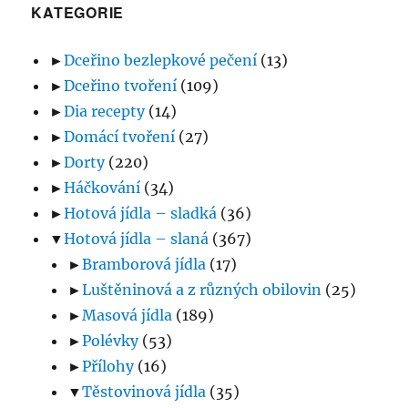
KATEGORIE
►
Dceřino bezlepkové pečení
(13)
►
Dceřino tvoření
(109)
►
Dia recepty
(14)
►
Domácí tvoření
(27)
►
Dorty
(220)
►
Háčkování
(34)
►
Hotová jídla – sladká
(36)
▼
Hotová jídla – slaná
(367)
►
Bramborová jídla
(17)
►
Luštěninová a z různých obilovin
(25)
►
Masová jídla
(189)
►
Polévky
(53)
►
Přílohy
(16)
▼
Těstovinová jídla
(35)