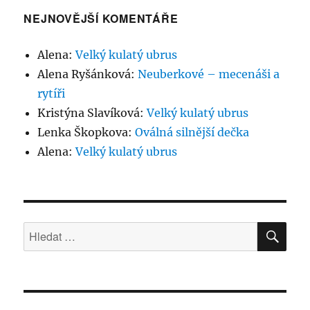
NEJNOVĚJŠÍ KOMENTÁŘE
Alena
:
Velký kulatý ubrus
Alena Ryšánková
:
Neuberkové – mecenáši a
rytíři
Kristýna Slavíková
:
Velký kulatý ubrus
Lenka Škopkova
:
Oválná silnější dečka
Alena
:
Velký kulatý ubrus
HLE
Hledat: