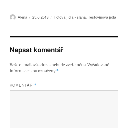
Autor:
Publikováno:
Rubriky:
Alena
25.6.2013
Hotová jídla - slaná
,
Těstovinová jídla
Napsat komentář
Vaše e-mailová adresa nebude zveřejněna.
Vyžadované
informace jsou označeny
*
KOMENTÁŘ
*