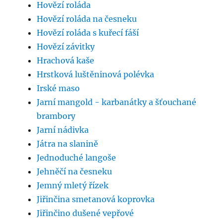
Hovězí roláda
Hovězí roláda na česneku
Hovězí roláda s kuřecí fáší
Hovězí závitky
Hrachová kaše
Hrstková luštěninová polévka
Irské maso
Jarní mangold - karbanátky a šťouchané
brambory
Jarní nádivka
Játra na slanině
Jednoduché langoše
Jehněčí na česneku
Jemný mletý řízek
Jiřinčina smetanová koprovka
Jiřinčino dušené vepřové