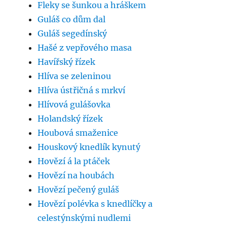
Fleky se šunkou a hráškem
Guláš co dům dal
Guláš segedínský
Hašé z vepřového masa
Havířský řízek
Hlíva se zeleninou
Hlíva ústřičná s mrkví
Hlívová gulášovka
Holandský řízek
Houbová smaženice
Houskový knedlík kynutý
Hovězí á la ptáček
Hovězí na houbách
Hovězí pečený guláš
Hovězí polévka s knedlíčky a
celestýnskými nudlemi