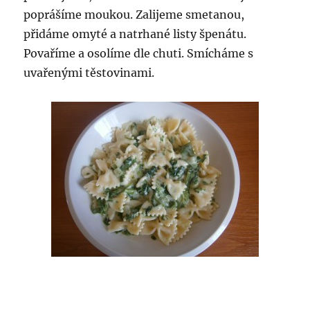
poprášíme moukou. Zalijeme smetanou,
přidáme omyté a natrhané listy špenátu.
Povaříme a osolíme dle chuti. Smícháme s
uvařenými těstovinami.