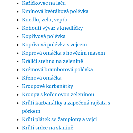
Keříčkovec na leču
Kmínová květáková polévka
Knedlo, zelo, vepřo
Kohoutí vývar s knedlíčky
Kopřivová polévka
Kopřivová polévka s vejcem
Koprová omáčka s hovězím masem
Králičí stehna na zelenině
Krémová bramborová polévka
Křenová omáčka
Kroupové karbanátky
Kroupy s kořenovou zeleninou
Krůtí karbanátky a zapečená rajčata s
pórkem
Krůtí plátek se žampiony a vejci
Krůtí srdce na slanině