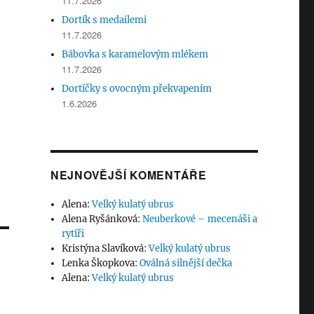
11.7.2026
Dortík s medailemi
11.7.2026
Bábovka s karamelovým mlékem
11.7.2026
Dortíčky s ovocným překvapením
1.6.2026
NEJNOVĚJŠÍ KOMENTÁŘE
Alena
:
Velký kulatý ubrus
Alena Ryšánková
:
Neuberkové – mecenáši a
rytíři
Kristýna Slavíková
:
Velký kulatý ubrus
Lenka Škopkova
:
Oválná silnější dečka
Alena
:
Velký kulatý ubrus