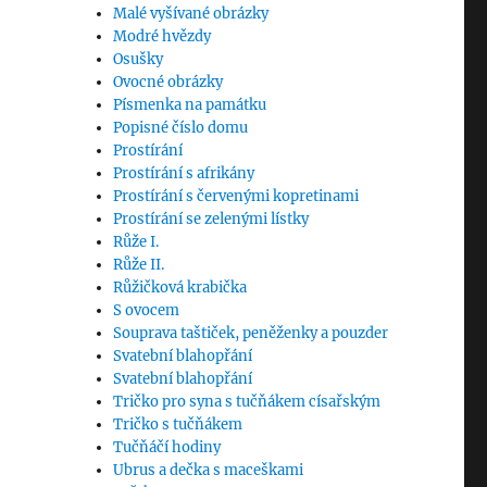
Malé vyšívané obrázky
Modré hvězdy
Osušky
Ovocné obrázky
Písmenka na památku
Popisné číslo domu
Prostírání
Prostírání s afrikány
Prostírání s červenými kopretinami
Prostírání se zelenými lístky
Růže I.
Růže II.
Růžičková krabička
S ovocem
Souprava taštiček, peněženky a pouzder
Svatební blahopřání
Svatební blahopřání
Tričko pro syna s tučňákem císařským
Tričko s tučňákem
Tučňáčí hodiny
Ubrus a dečka s maceškami