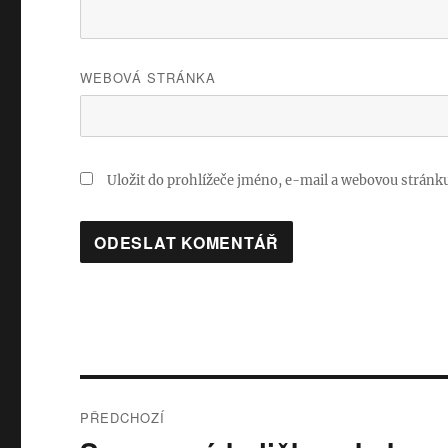
WEBOVÁ STRÁNKA
Uložit do prohlížeče jméno, e-mail a webovou stránk
Navigace
PŘEDCHOZÍ
pro
Předchozí