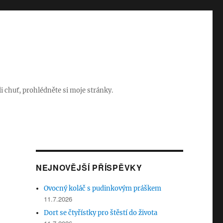
i chuť, prohlédněte si moje stránky.
NEJNOVĚJŠÍ PŘÍSPĚVKY
Ovocný koláč s pudinkovým práškem
11.7.2026
Dort se čtyřístky pro štěstí do života