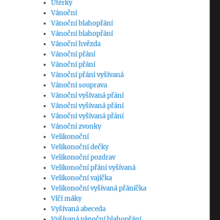
Utěrky
Vánoční
Vánoční blahopřání
Vánoční blahopřání
Vánoční hvězda
Vánoční přání
Vánoční přání
Vánoční přání vyšívaná
Vánoční souprava
Vánoční vyšívaná přání
Vánoční vyšívaná přání
Vánoční vyšívaná přání
Vánoční zvonky
Velikonoční
Velikonoční dečky
Velikonoční pozdrav
Velikonoční přání vyšívaná
Velikonoční vajíčka
Velikonoční vyšívaná přáníčka
Vlčí máky
Vyšívaná abeceda
Vyšívaná vánoční blahopřání