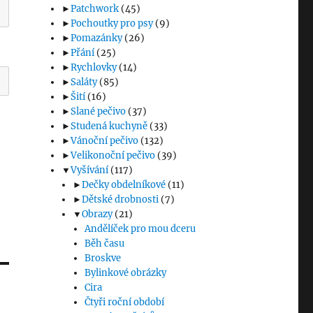
►
Patchwork
(45)
►
Pochoutky pro psy
(9)
►
Pomazánky
(26)
►
Přání
(25)
►
Rychlovky
(14)
►
Saláty
(85)
►
Šití
(16)
►
Slané pečivo
(37)
►
Studená kuchyně
(33)
►
Vánoční pečivo
(132)
►
Velikonoční pečivo
(39)
▼
Vyšívání
(117)
►
Dečky obdelníkové
(11)
►
Dětské drobnosti
(7)
▼
Obrazy
(21)
Andělíček pro mou dceru
Běh času
Broskve
Bylinkové obrázky
Cira
Čtyři roční období