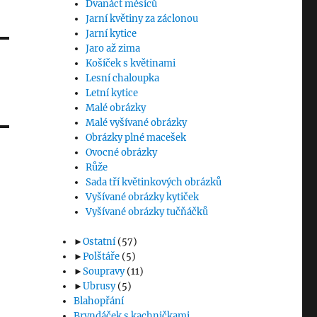
Dvanáct měsíců
Jarní květiny za záclonou
Jarní kytice
Jaro až zima
Košíček s květinami
Lesní chaloupka
Letní kytice
Malé obrázky
Malé vyšívané obrázky
Obrázky plné macešek
Ovocné obrázky
Růže
Sada tří květinkových obrázků
Vyšívané obrázky kytiček
Vyšívané obrázky tučňáčků
►
Ostatní
(57)
►
Polštáře
(5)
►
Soupravy
(11)
►
Ubrusy
(5)
Blahopřání
Bryndáček s kachničkami