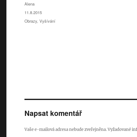
Autor:
Alena
Publikováno:
11.8.2015
Rubriky:
Obrazy
,
Vyšívání
Napsat komentář
Vaše e-mailová adresa nebude zveřejněna.
Vyžadované in