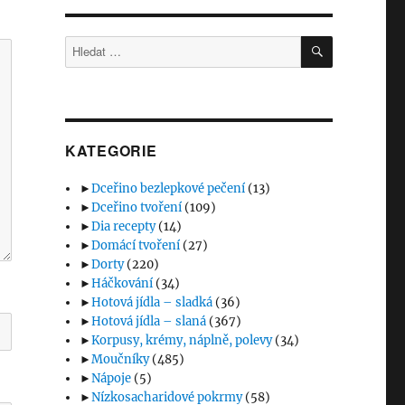
HLEDÁNÍ
Hledat:
KATEGORIE
►
Dceřino bezlepkové pečení
(13)
►
Dceřino tvoření
(109)
►
Dia recepty
(14)
►
Domácí tvoření
(27)
►
Dorty
(220)
►
Háčkování
(34)
►
Hotová jídla – sladká
(36)
►
Hotová jídla – slaná
(367)
►
Korpusy, krémy, náplně, polevy
(34)
►
Moučníky
(485)
►
Nápoje
(5)
►
Nízkosacharidové pokrmy
(58)