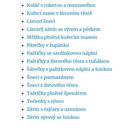
Koláč s cuketou a mozzarellou
Kuřecí maso v listovém těstě
Listoví šneci
Listový závin se sýrem a pórkem
Mřížka plněná kuřecím masem
Párečky v župánku
Paštičky se sardinkovou náplní
Paštičky z listového těsta s tuňákem
Šátečky s pažitkovou náplní a šunkou
Šneci s parmazánem
Šneci z listového těsta
Taštičky plněné špenátem
Točenky s nivou
Závin s rajčary a uzeninou
Závin sýrový se šunkou