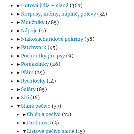
►
Hotová jídla – slaná
(367)
►
Korpusy, krémy, náplně, polevy
(34)
►
Moučníky
(485)
►
Nápoje
(5)
►
Nízkosacharidové pokrmy
(58)
►
Patchwork
(45)
►
Pochoutky pro psy
(9)
►
Pomazánky
(26)
►
Přání
(25)
►
Rychlovky
(14)
►
Saláty
(85)
►
Šití
(16)
▼
Slané pečivo
(37)
►
Chléb a pečivo
(12)
►
Drobnosti
(3)
▼
Listové pečivo slané
(15)