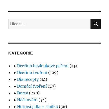
HLE
Hledat:
KATEGORIE
►
Dceřino bezlepkové pečení
(13)
►
Dceřino tvoření
(109)
►
Dia recepty
(14)
►
Domácí tvoření
(27)
►
Dorty
(220)
►
Háčkování
(34)
►
Hotová jídla – sladká
(36)