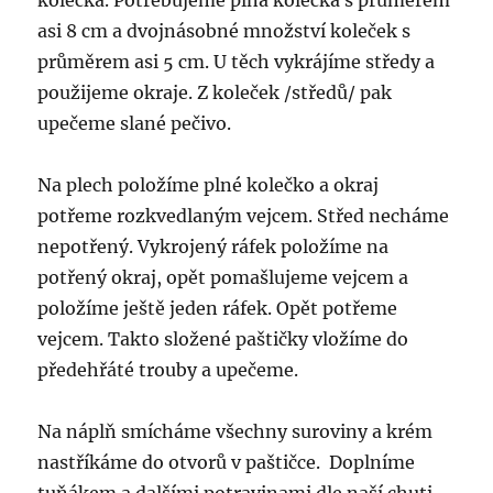
kolečka. Potřebujeme plná kolečka s průměrem
asi 8 cm a dvojnásobné množství koleček s
průměrem asi 5 cm. U těch vykrájíme středy a
použijeme okraje. Z koleček /středů/ pak
upečeme slané pečivo.
Na plech položíme plné kolečko a okraj
potřeme rozkvedlaným vejcem. Střed necháme
nepotřený. Vykrojený ráfek položíme na
potřený okraj, opět pomašlujeme vejcem a
položíme ještě jeden ráfek. Opět potřeme
vejcem. Takto složené paštičky vložíme do
předehřáté trouby a upečeme.
Na náplň smícháme všechny suroviny a krém
nastříkáme do otvorů v paštičce. Doplníme