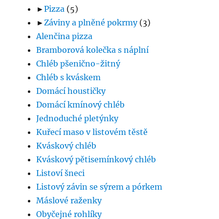
►
Pizza
(5)
►
Záviny a plněné pokrmy
(3)
Alenčina pizza
Bramborová kolečka s náplní
Chléb pšenično-žitný
Chléb s kváskem
Domácí houstičky
Domácí kmínový chléb
Jednoduché pletýnky
Kuřecí maso v listovém těstě
Kváskový chléb
Kváskový pětisemínkový chléb
Listoví šneci
Listový závin se sýrem a pórkem
Máslové raženky
Obyčejné rohlíky