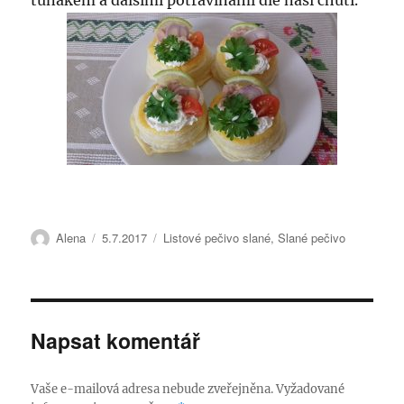
tuňákem a dalšími potravinami dle naší chuti.
Autor:
Publikováno:
Rubriky:
Alena
5.7.2017
Listové pečivo slané
,
Slané pečivo
Napsat komentář
Vaše e-mailová adresa nebude zveřejněna.
Vyžadované