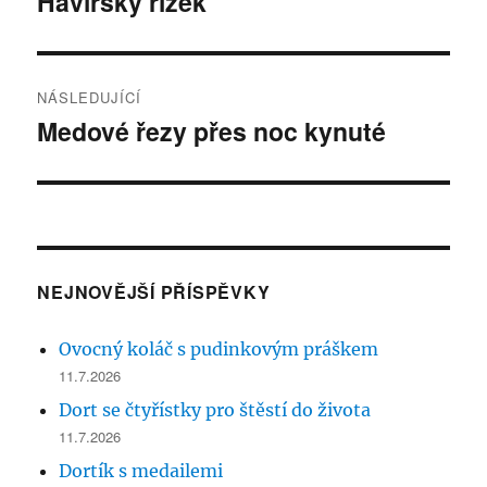
Havířský řízek
Předchozí
příspěvek:
příspěvek
NÁSLEDUJÍCÍ
Medové řezy přes noc kynuté
Následující
příspěvek:
NEJNOVĚJŠÍ PŘÍSPĚVKY
Ovocný koláč s pudinkovým práškem
11.7.2026
Dort se čtyřístky pro štěstí do života
11.7.2026
Dortík s medailemi