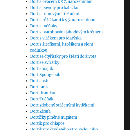
Dort s ovocem k 97. narozeninám
Dort s povidly pro babičku
Dort s rumovými třešněmi
Dort s růžičkami k 95. narozeninám
Dort s tučňáky
Dort s tvarohovým jahodovým krémem
Dort s vláčkem pro Matýska
Dort s žirafkami, hrošíkem a sloní
rodinkou
Dort se čtyřístky pro štěstí do života
Dort se zvířátky
Dort smajlík
Dort Spongebob
Dort sushi
Dort tank
Dort tiramisu
Dort Tučňák
Dort zdobený stáčenými kytičkami
Dort Žirafa
Dortíčky plněné nugátem
Dortík pro chlapce
Dortík pro čtyřletého strojvedoucího