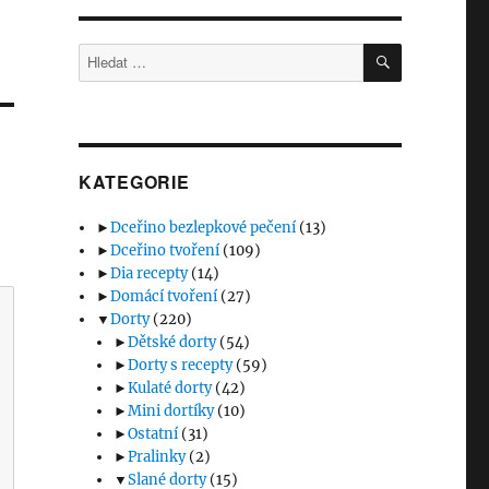
HLEDÁNÍ
Hledat:
KATEGORIE
►
Dceřino bezlepkové pečení
(13)
►
Dceřino tvoření
(109)
►
Dia recepty
(14)
►
Domácí tvoření
(27)
▼
Dorty
(220)
►
Dětské dorty
(54)
►
Dorty s recepty
(59)
►
Kulaté dorty
(42)
►
Mini dortíky
(10)
►
Ostatní
(31)
►
Pralinky
(2)
▼
Slané dorty
(15)