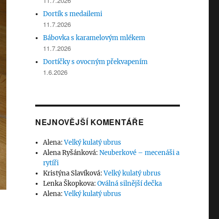
11.7.2026
Dortík s medailemi
11.7.2026
Bábovka s karamelovým mlékem
11.7.2026
Dortíčky s ovocným překvapením
1.6.2026
NEJNOVĚJŠÍ KOMENTÁŘE
Alena
:
Velký kulatý ubrus
Alena Ryšánková
:
Neuberkové – mecenáši a
rytíři
Kristýna Slavíková
:
Velký kulatý ubrus
Lenka Škopkova
:
Oválná silnější dečka
Alena
:
Velký kulatý ubrus