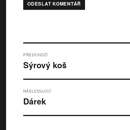
Navigace
PŘEDCHOZÍ
pro
Sýrový koš
Předchozí
příspěvek:
příspěvek
NÁSLEDUJÍCÍ
Dárek
Následující
příspěvek: