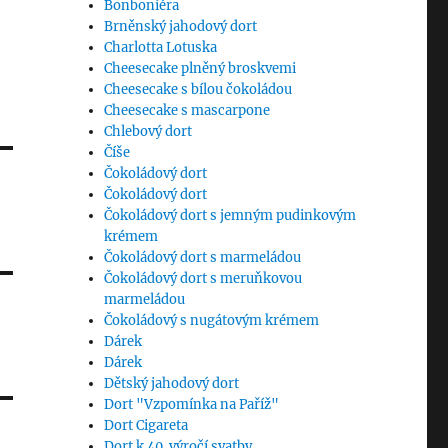
Bonboniéra
Brněnský jahodový dort
Charlotta Lotuska
Cheesecake plněný broskvemi
Cheesecake s bílou čokoládou
Cheesecake s mascarpone
Chlebový dort
Číše
Čokoládový dort
Čokoládový dort
Čokoládový dort s jemným pudinkovým
krémem
Čokoládový dort s marmeládou
Čokoládový dort s meruňkovou
marmeládou
Čokoládový s nugátovým krémem
Dárek
Dárek
Dětský jahodový dort
Dort "Vzpomínka na Paříž"
Dort Cigareta
Dort k 40. výročí svatby