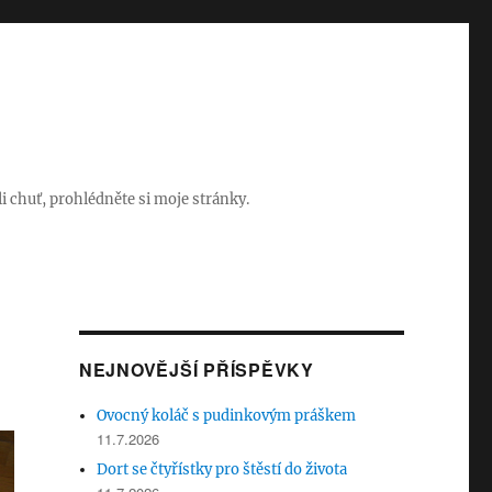
i chuť, prohlédněte si moje stránky.
NEJNOVĚJŠÍ PŘÍSPĚVKY
Ovocný koláč s pudinkovým práškem
11.7.2026
Dort se čtyřístky pro štěstí do života